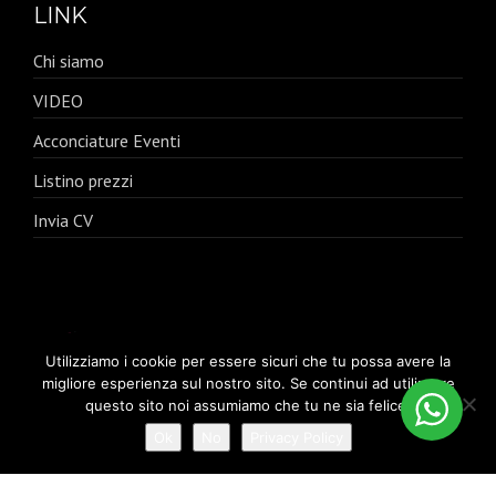
LINK
Chi siamo
VIDEO
Acconciature Eventi
Listino prezzi
Invia CV
Utilizziamo i cookie per essere sicuri che tu possa avere la
migliore esperienza sul nostro sito. Se continui ad utilizzare
questo sito noi assumiamo che tu ne sia felice.
Ok
No
Privacy Policy
Indirizzo:
Corso Italia 369, Quarto
Telefono:
+39 081 182 35 548