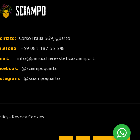
dirizzo:
Corso Italia 369, Quarto
elefono:
+39 081 182 35 548
mail:
info@parrucchiereesteticasciampo.it
acebook:
@sciampoquarto
nstagram:
@sciampoquarto
olicy
-
Revoca Cookies